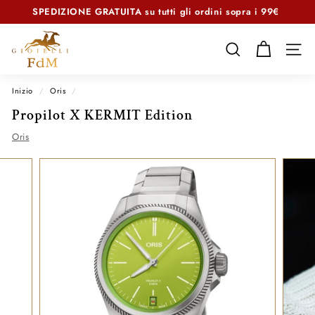
Vai
SPEDIZIONE GRATUITA
su tutti gli ordini sopra i 99€
direttamente
Metti
ai
F
in
contenuti
d
CERCA
NAVI
pausa
presentazione
M
G
Inizio
/
Oris
/
i
Propilot X KERMIT Edition
o
Oris
i
e
l
l
i