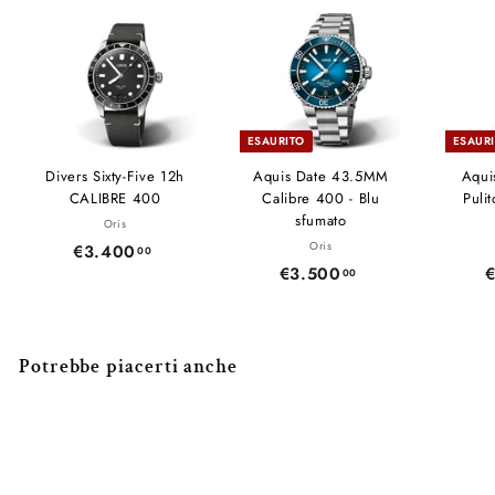
ESAURITO
ESAUR
Divers Sixty-Five 12h
Aquis Date 43.5MM
Aqui
CALIBRE 400
Calibre 400 - Blu
Puli
sfumato
Oris
Oris
€3.400
€
00
€3.500
€
00
3
3
.
.
4
5
0
Potrebbe piacerti anche
0
0
0
,
,
0
0
0
0