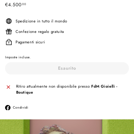
Prezzo
€4.500
€4.500,00
00
di
listino
Spedizione in tutto il mondo
Confezione regalo gratuita
Pagamenti sicuri
Imposte incluse.
Esaurito
Ritiro attualmente non disponibile presso
FdM Gioielli -
Boutique
Condividi
Condividi
su
Facebook