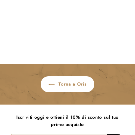
ESAURITO
Propilot X KERMIT Edition
Oris
€4.500
€
00
4
.
5
0
0
Torna a Oris
,
0
0
Iscriviti oggi e ottieni il 10% di sconto sul tuo
primo acquisto