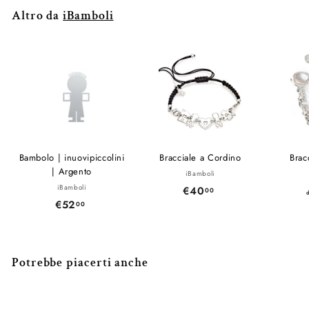
Altro da
iBamboli
Bambolo | inuovipiccolini
Bracciale a Cordino
Brac
| Argento
iBamboli
iBamboli
€40
€
00
€52
€
00
4
5
0
2
,
,
0
Potrebbe piacerti anche
0
0
0