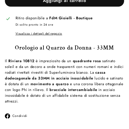
Aggiungi al carrello
Ritiro disponibile a
FdM Gioielli - Boutique
Di solito pronto in 24 ore
Visualizza i dettagli del negozio
Orologio al Quarzo da Donna - 33MM
Il
Riviera 10812
è impreziosito da un
quadrante rosa
satinato
soleil e da un decoro a onde trasparenti con numeri romani e indici
rodiati rivettati rivestiti di Superluminova bianco. La
cassa
dodecagonale da 33MM in acciaio inossidabile
lucido e satinato
è dotata di un
movimento a quarzo
e una corona libera ottagonale
con logo Phi in rilievo. Il
bracciale intercambiabile
in acciaio
inossidabile è dotato di un affidabile sistema di sostituzione senza
attrezzi.
Condividi
Condividi
su
Facebook