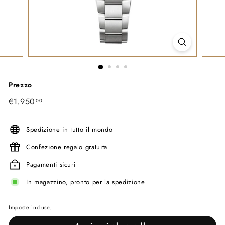
Prezzo
Prezzo
€1.950
€1.950,00
00
di
listino
Spedizione in tutto il mondo
Confezione regalo gratuita
Pagamenti sicuri
In magazzino, pronto per la spedizione
Imposte incluse.