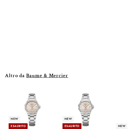
NEW
Riviera 10812
Baume & Mercier
€1.950
€
00
1
.
9
Altro da
Baume & Mercier
5
0
,
0
0
NEW
NEW
ESAURITO
ESAURITO
NEW