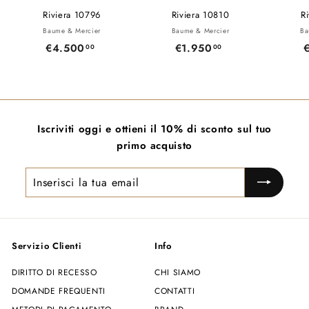
Riviera 10796
Riviera 10810
R
Baume & Mercier
Baume & Mercier
Ba
€4.500
€
€1.950
€
00
00
4
1
.
.
5
9
0
5
Iscriviti oggi e ottieni il 10% di sconto sul tuo
0
0
primo acquisto
,
,
0
0
Inserisci
0
0
la
tua
email
Servizio Clienti
Info
DIRITTO DI RECESSO
CHI SIAMO
DOMANDE FREQUENTI
CONTATTI