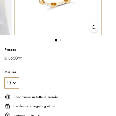
Prezzo
Prezzo
€1.650
€1.650,00
00
di
listino
Misura
Spedizione in tutto il mondo
Confezione regalo gratuita
Pagamenti sicuri