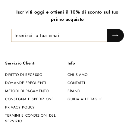
6
0
Iscriviti oggi e ottieni il 10% di sconto sul tuo
0
,
primo acquisto
,
0
0
0
Inserisci
0
la
tua
email
Servizio Clienti
Info
DIRITTO DI RECESSO
CHI SIAMO
DOMANDE FREQUENTI
CONTATTI
METODI DI PAGAMENTO
BRAND
CONSEGNA E SPEDIZIONE
GUIDA ALLE TAGLIE
PRIVACY POLICY
TERMINI E CONDIZIONI DEL
SERVIZIO