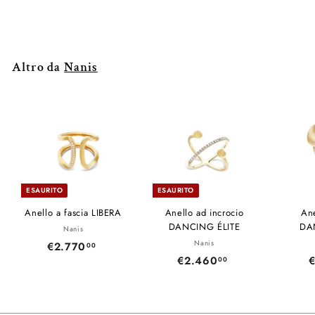
€1.650
€
00
1
.
6
Altro da
Nanis
5
0
,
0
0
ESAURITO
ESAURITO
Anello a fascia LIBERA
Anello ad incrocio
Ane
DANCING ÉLITE
DA
Nanis
Nanis
€2.770
€
00
€2.460
€
00
2
2
.
.
7
4
7