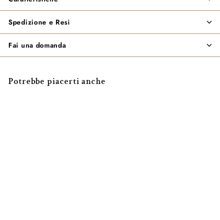
Spedizione e Resi
Fai una domanda
Potrebbe piacerti anche
ESAURITO
Anello DANCING ÉLITE
con Boules e Barrette di
Diamanti
Nanis