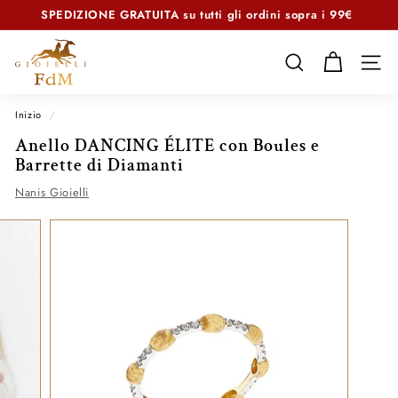
Vai
SPEDIZIONE GRATUITA
su tutti gli ordini sopra i 99€
direttamente
Metti
ai
F
in
contenuti
d
CERCA
NAVI
pausa
presentazione
M
G
Inizio
/
i
Anello DANCING ÉLITE con Boules e
o
Barrette di Diamanti
i
Nanis Gioielli
e
l
l
i