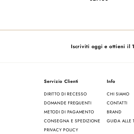
2
.
.
7
4
7
6
0
0
,
Iscriviti oggi e ottieni i
,
0
0
0
0
Servizio Clienti
Info
DIRITTO DI RECESSO
CHI SIAMO
DOMANDE FREQUENTI
CONTATTI
METODI DI PAGAMENTO
BRAND
CONSEGNA E SPEDIZIONE
GUIDA ALLE 
PRIVACY POLICY