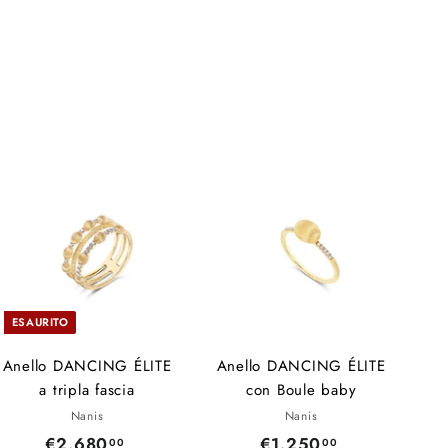
ESAURITO
Anello DANCING ÉLITE
Anello DANCING ÉLITE
a tripla fascia
con Boule baby
Nanis
Nanis
€2.680
€
€1.250
€
00
00