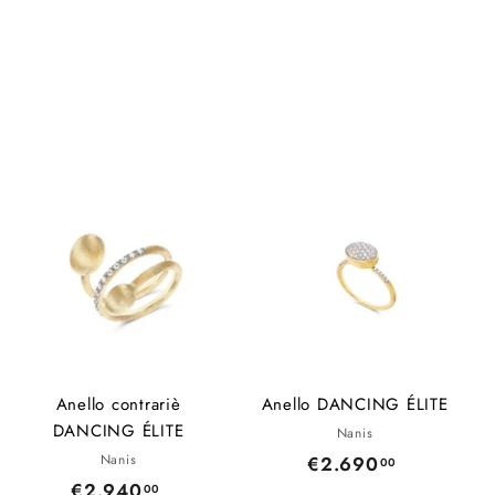
Anello contrariè
Anello DANCING ÉLITE
DANCING ÉLITE
Nanis
Nanis
€2.690
€
00
€2.940
€
00
2