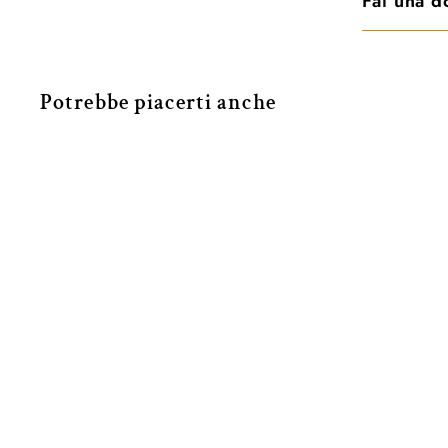
Fai una 
Potrebbe piacerti anche
NEW
Collana pendente
CANDLE
Nanis
€2.440
€
00