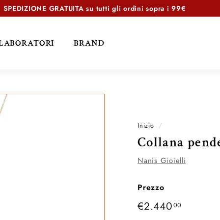
SPEDIZIONE GRATUITA
su tutti gli ordini sopra i 99€
Metti
in
LABORATORI
BRAND
pausa
presentazione
Inizio
/
Collana pen
Nanis Gioielli
Prezzo
Prezzo
€2.440
€2.440
00
di