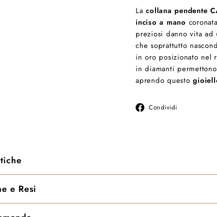
La
collana pendente 
inciso a mano
coronat
preziosi danno vita ad 
che soprattutto nascond
in oro posizionato nel 
in diamanti permettono i
aprendo questo
gioiel
Condivid
Condividi
su
Faceboo
stiche
e e Resi