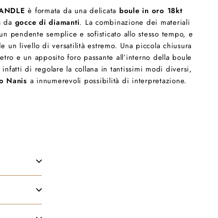
CANDLE
è formata da una delicata
boule in oro 18kt
a da
gocce di diamanti
. La combinazione dei materiali
un pendente semplice e sofisticato allo stesso tempo, e
e un livello di versatilità estremo. Una piccola chiusura
retro e un apposito foro passante all’interno della boule
nfatti di regolare la collana in tantissimi modi diversi,
lo Nanis
a innumerevoli possibilità di interpretazione.
i
k