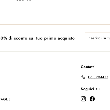
2
.
.
6
9
9
4
0
0
,
Inserisci
l 10% di sconto sul tuo primo acquisto
,
0
la
0
0
tua
0
email
Contatti
06 3204477
Seguici su
Instagram
Faceboo
TAGLIE