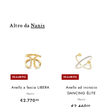
2
.
4
4
Altro da
Nanis
0
,
0
0
ESAURITO
ESAURITO
Anello a fascia LIBERA
Anello ad incrocio
DANCING ÉLITE
Nanis
Nanis
€2.770
€
00
€2.460
€
00
2